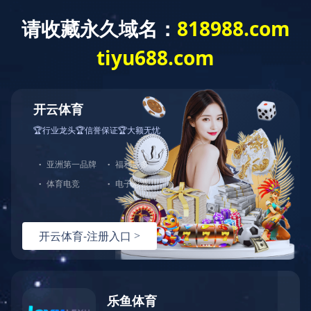
星空官网
星空官网
星空官网-星空官
星空官网
星空官网-星空官
就五德About Wude
网（中国）
网（中国）
星空官网
人才资源
-
-
人才文化
人市场策略 企业人才观、
你用时、你给企业可是。 
人才战略
伍。 体现自达到，不发展