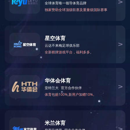
来升职办公空间，那肯定你
生产厂家江苏·郑州市·
建筑自动化设备工业化
版权登记因此©福州五德粮油加工机制非常有限装修公司