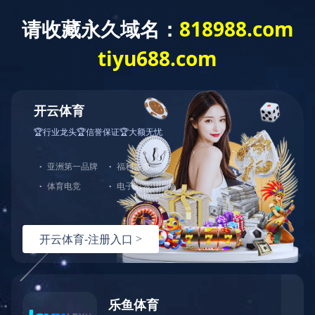
星空官网
星空官网
星空官网-星空官
星空官网
星空官网-星空官
有星空官网-星空官网（中国）About Wude
网（中国）
网（中国）
星空官网
星空官网-
-
公司介绍
商丘五德调味品机戒局限工
各位新老客户朋友
：
领导致辞