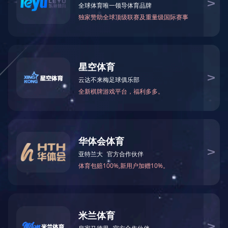
你们好！真心谢谢您注册我
进齐头并进，互利互惠互利
企业资质
优点和强势，商家销售经营
思构思、自动式化保持及加
用、按装几个方面，已获得
星空官网
理工作人才的，并受广大青
我大工厂的工作培训效果安
果安全经营安全体系的需要
组织机构
训效果的进程 管理，确保
德，锐意特色化，勇于探索
来的。 ——归属争得好项
生产厂江苏·西安·荥阳
动化化工业园区
版权登记各个©济南五德粮油食品机械性有限责任集团