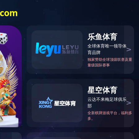
设为星空官网
加入收藏
资源
联系我们
友情链接
 上新時间：2018.04.04 浏览访问2次：7113